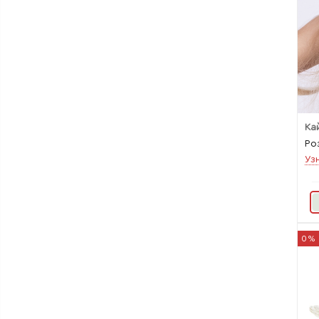
Ка
Ро
Уз
0%