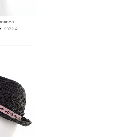
 солома
₽
2079 ₽