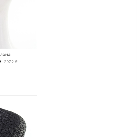
олома
₽
2079 ₽