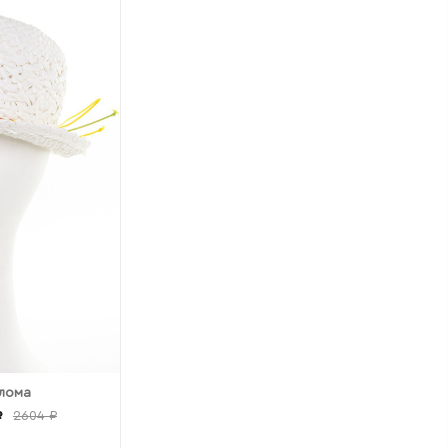
олома
₽
2604 ₽