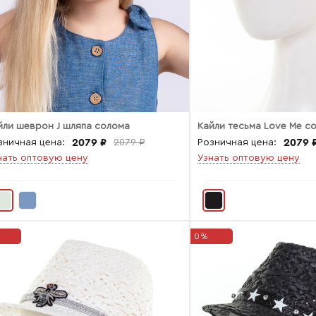
йли шеврон J шляпа солома
Кайли тесьма Love Me с
2079 ₽
2079 
зничная цена:
2079 ₽
Розничная цена:
нать оптовую цену
Узнать оптовую цену
0%