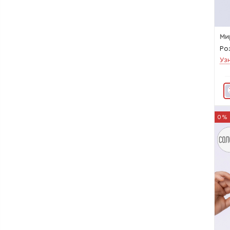
Ми
Ро
Уз
0%