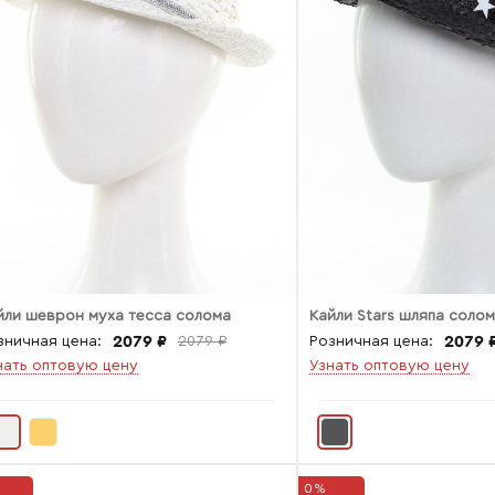
йли шеврон муха тесса солома
Кайли Stars шляпа соло
2079 ₽
2079 
зничная цена:
2079 ₽
Розничная цена:
нать оптовую цену
Узнать оптовую цену
0%