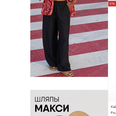
0%
Ка
Ро