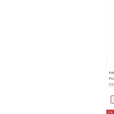
Ка
Ро
Уз
0%