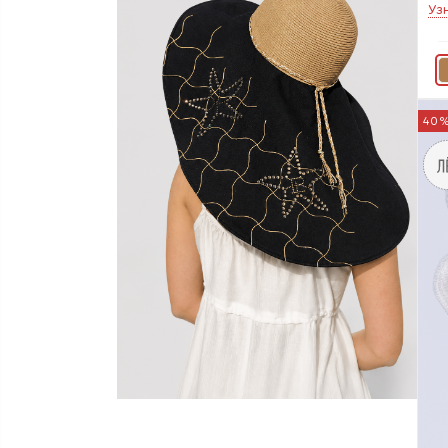
Уз
40