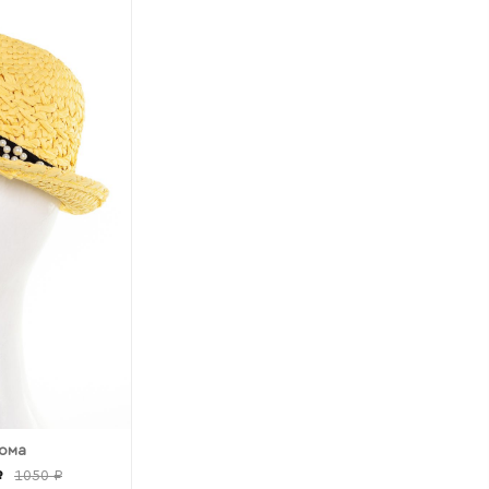
лома
₽
1050 ₽