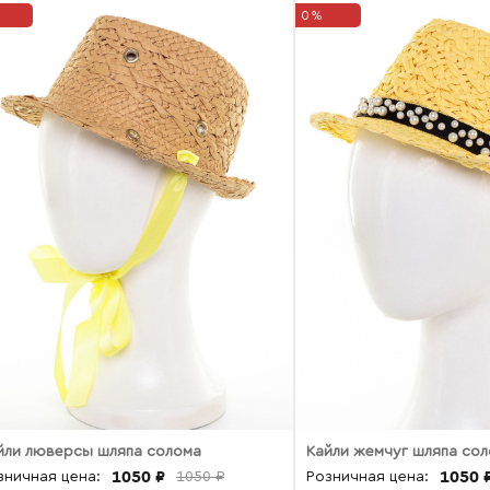
0%
йли люверсы шляпа солома
Кайли жемчуг шляпа со
1050 ₽
1050 
зничная цена:
1050 ₽
Розничная цена: