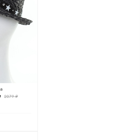
ма
₽
2079 ₽