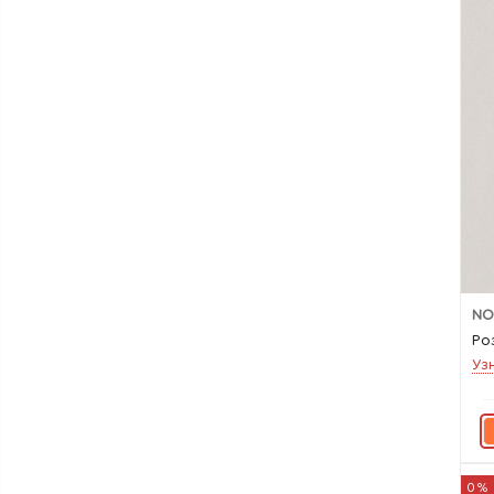
NO
Ро
Уз
0%