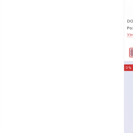
DO
Ро
Уз
0%