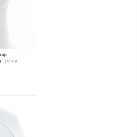
тер
₽
1313 ₽