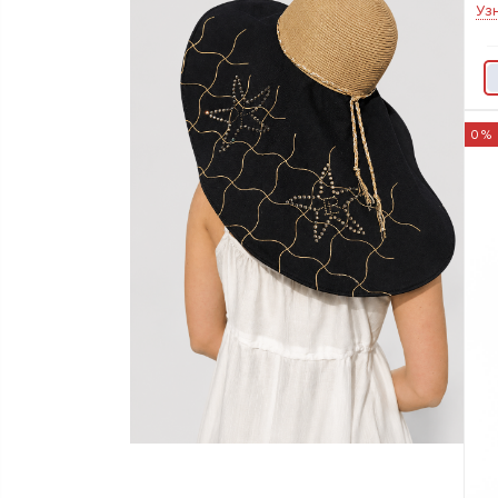
Уз
0%