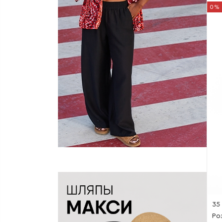
0%
35
Ро