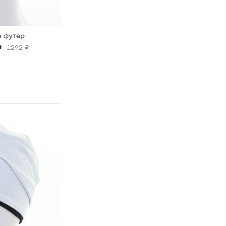
 футер
₽
1292 ₽