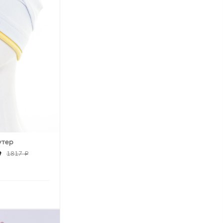
утер
₽
1817 ₽