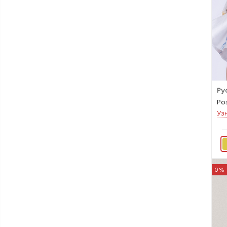
Ро
Уз
0%