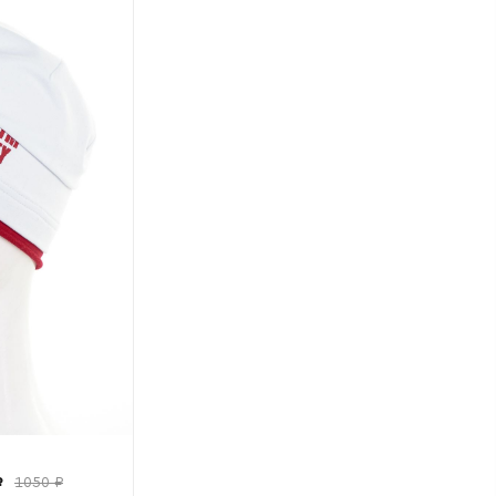
₽
1050 ₽