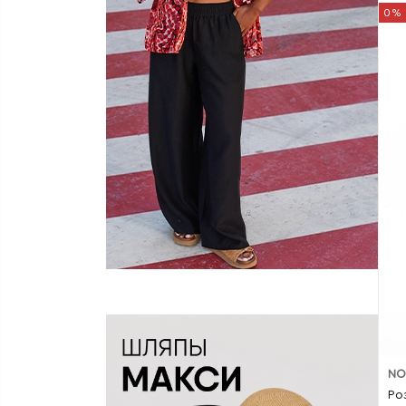
0%
NO
Ро