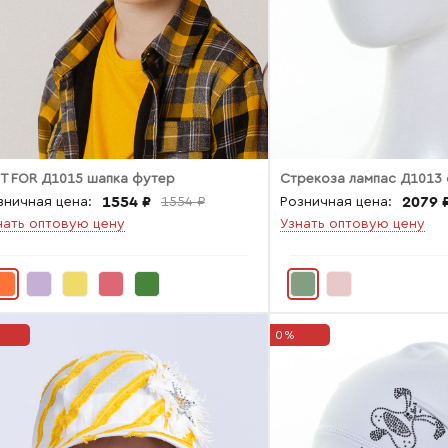
T FOR Д1015 шапка футер
Стрекоза лампас Д1013
1554 ₽
2079 
зничная цена:
1554 ₽
Розничная цена:
нать оптовую цену
Узнать оптовую цену
0%