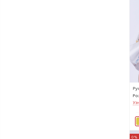
Ро
Уз
0%