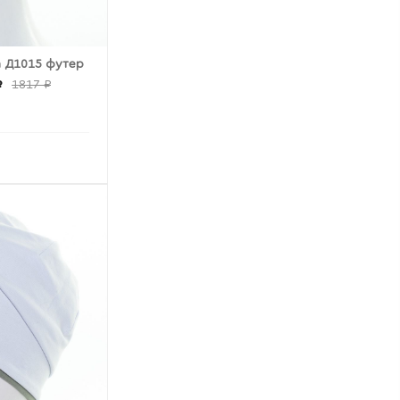
а Д1015 футер
₽
1817 ₽