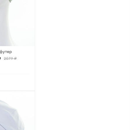
 футер
₽
2079 ₽