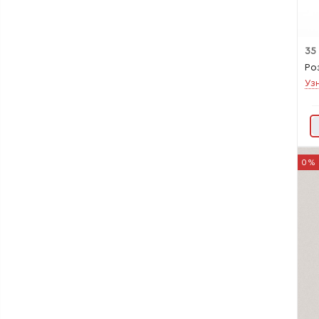
35
Ро
Уз
0%