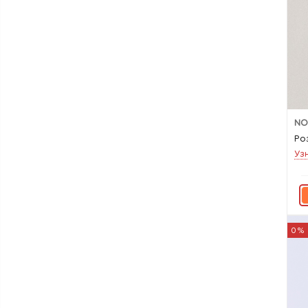
NO
Ро
Уз
0%