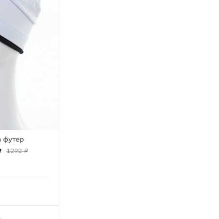
 футер
₽
1292 ₽