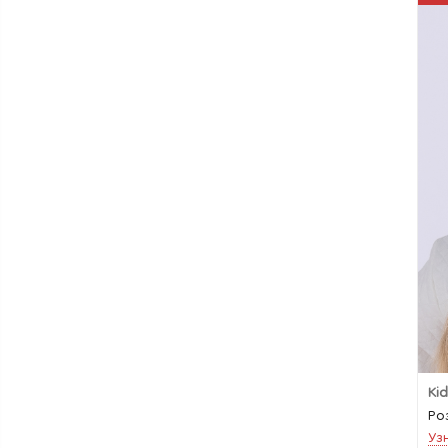
Ki
Ро
Уз