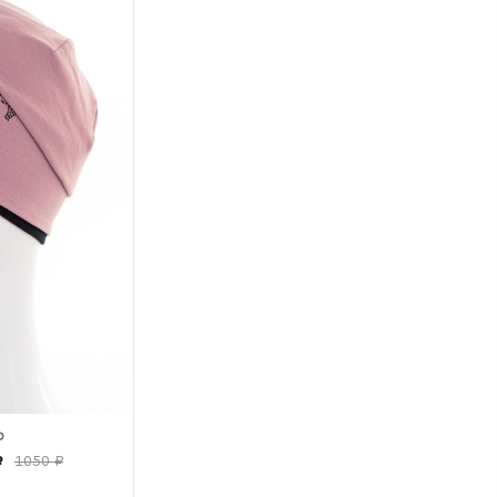
р
₽
1050 ₽