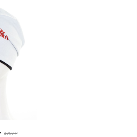
₽
1050 ₽