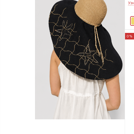
Уз
0%