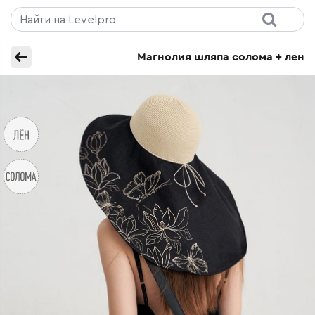
Магнолия шляпа солома + лен