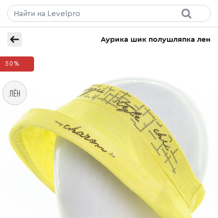
Аурика шик полушляпка лен
50%