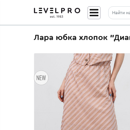
Лара юбка хлопок "Диа