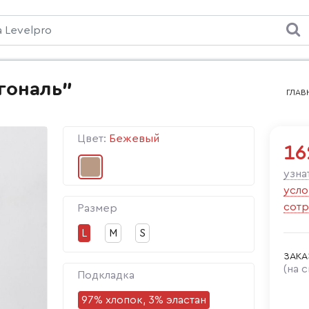
гональ"
ГЛАВ
Цвет:
Бежевый
16
узна
усло
сотр
Размер
L
M
S
ЗАКА
(на 
Подкладка
97% хлопок, 3% эластан