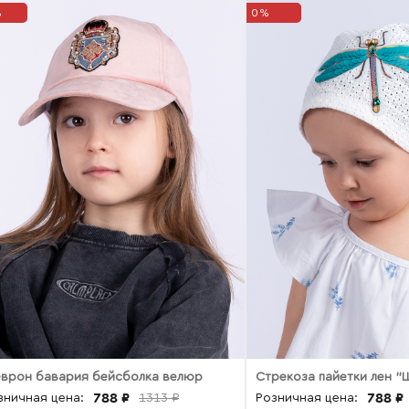
%
0%
врон бавария бейсболка велюр
Стрекоза пайетки лен "
788 ₽
788 ₽
зничная цена:
1313 ₽
Розничная цена: