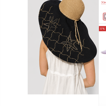
Уз
0%