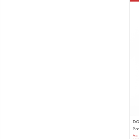
DO
Ро
Уз