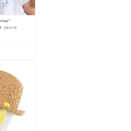
итье"
₽
1817 ₽