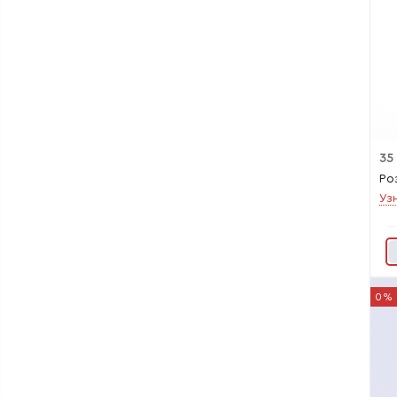
35
Ро
Уз
0%