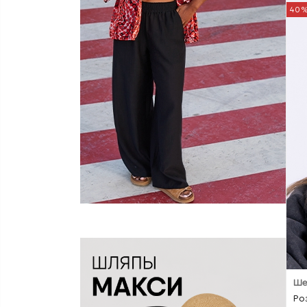
40
Ше
Ро