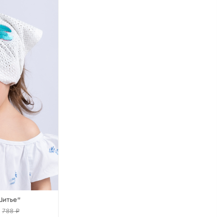
Шитье"
788 ₽