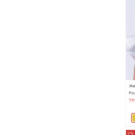
Же
Ро
Уз
0%