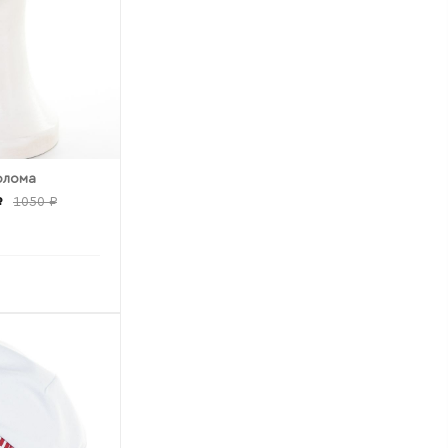
олома
₽
1050 ₽