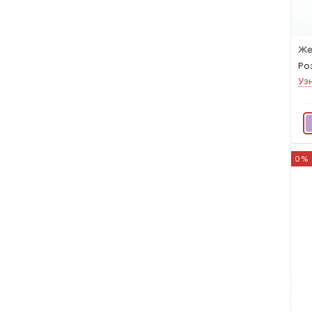
Ро
Уз
0%