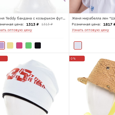
Женя Teddy бандана с козырьком футер
Женя мирабелла лен "Ш
1313 ₽
1817 
зничная цена:
1313 ₽
Розничная цена:
нать оптовую цену
Узнать оптовую цену
0%