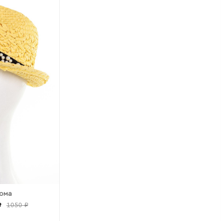
лома
₽
1050 ₽