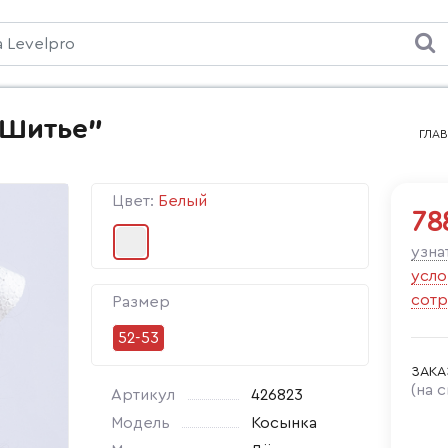
"Шитье"
ГЛА
Цвет:
Белый
78
узна
усло
сотр
Размер
52-53
ЗАКА
(на 
Артикул
426823
Модель
Косынка