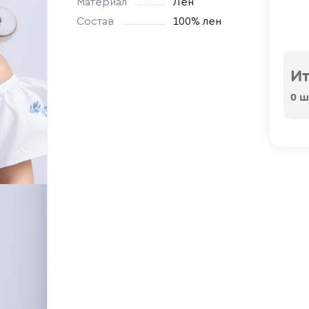
Материал
Лён
Состав
100% лен
Ит
0
шт