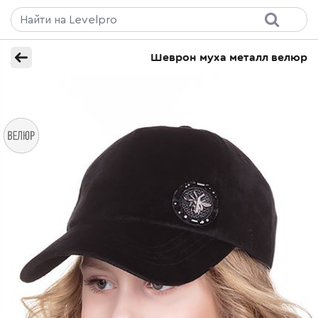
Шеврон муха металл велюр