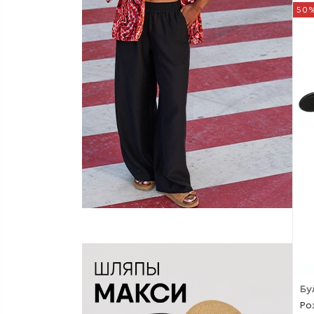
50
Бу
Ро