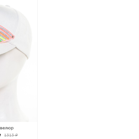
 велюр
₽
1313 ₽