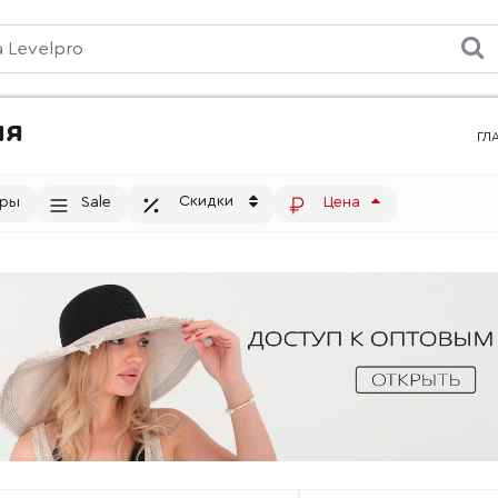
ия
ГЛ
Скидки
тры
Sale
Цена