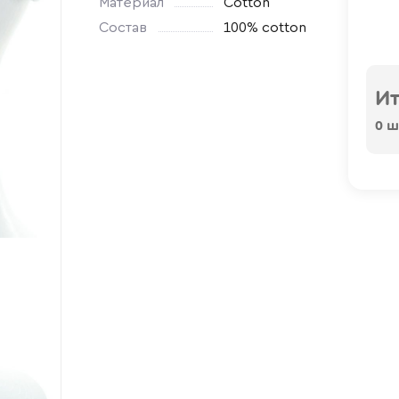
Материал
Cotton
Состав
100% cotton
Ит
0
шт