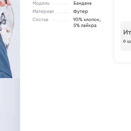
Модель
Бандана
Материал
Футер
Состав
95% хлопок,
5% лайкра
Ит
0
шт