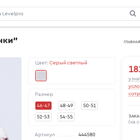
чки"
ГЛАВНАЯ
Цвет:
Серый светлый
18
узна
усло
сотр
Размер
46-47
48-49
50-51
ЗАКА
52-53
54-55
(на 
Артикул
444580