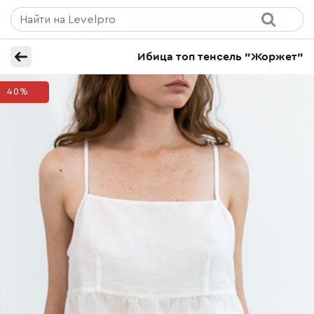
Ибица топ тенсель "Жоржет"
40%