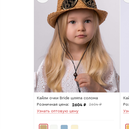
Кайли очки Bride шляпа солома
Ка
2604 ₽
Розничная цена:
2604 ₽
Ро
Узнать оптовую цену
Уз