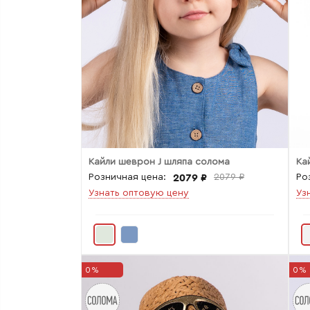
Кайли шеврон J шляпа солома
Ка
2079 ₽
Розничная цена:
2079 ₽
Ро
Узнать оптовую цену
Уз
0%
0%