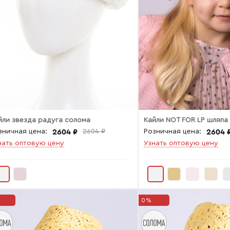
йли звезда радуга солома
Кайли NOT FOR LP шляпа
2604 ₽
2604 
зничная цена:
2604 ₽
Розничная цена:
нать оптовую цену
Узнать оптовую цену
0%