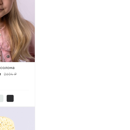
 солома
₽
2604 ₽