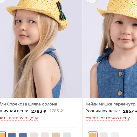
йли Стрекоза шляпа солома
Кайли Мишка перламутр
2783 ₽
2867 
зничная цена:
2783 ₽
Розничная цена:
нать оптовую цену
Узнать оптовую цену