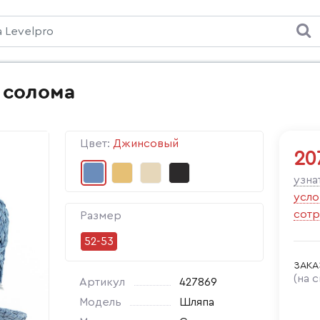
n солома
Цвет:
Джинсовый
20
узна
усло
сотр
Размер
52-53
ЗАКА
(на 
Артикул
427869
Модель
Шляпа