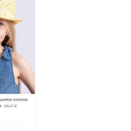
 шляпа солома
₽
2867 ₽