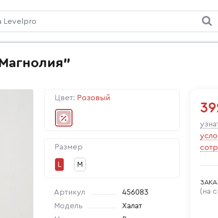
"Магнолия"
Цвет:
Розовый
39
узна
усло
Размер
сотр
L
М
ЗАКА
(на 
Артикул
456083
Модель
Халат