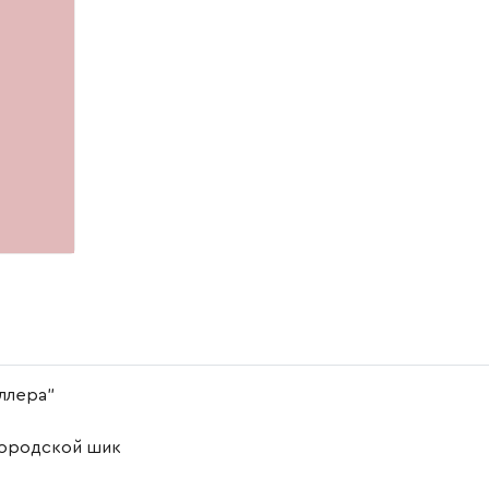
Эллера"
 городской шик