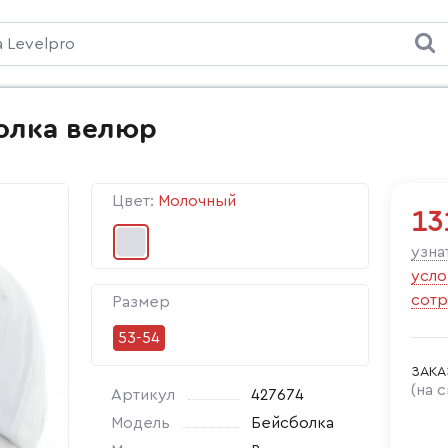
олка велюр
Цвет:
Молочный
13
узна
усло
сотр
Размер
53-54
ЗАКА
(на 
Артикул
427674
Модель
Бейсболка